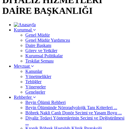
DAİRE BAŞKANLIĞI
Kurumsal
Genel Müdür
Genel Müdür Yardımcısı
Daire Başkanı
Görev ve Yetkiler
Kurumsal Politikalar
Teşkilat Şeması
Mevzuat
Kanunlar
Yönetmelikler
Tebliğler
Yönergeler
Genelgeler
Rehberler
Beyin Ölümü Rehberi
Beyin Ölümünde Nöroradyolojik Tanı Kriterleri ...
Böbrek Nakli Canlı Donör Seçimi ve Yaşam Boyu ...
Diyaliz Tedavi Yöntemlerinin Seçimi ve Değiştirilmesi
...
Kronik Böbrek Hastalığı Klinik Protokolü