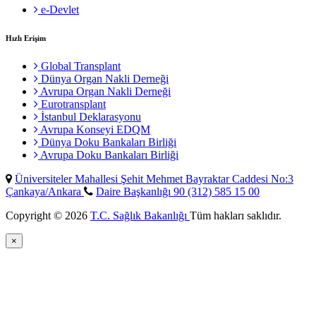
e-Devlet
Hızlı Erişim
Global Transplant
Dünya Organ Nakli Derneği
Avrupa Organ Nakli Derneği
Eurotransplant
İstanbul Deklarasyonu
Avrupa Konseyi EDQM
Dünya Doku Bankaları Birliği
Avrupa Doku Bankaları Birliği
Üniversiteler Mahallesi Şehit Mehmet Bayraktar Caddesi No:3
Çankaya/Ankara
Daire Başkanlığı 90 (312) 585 15 00
Copyright © 2026
T.C. Sağlık Bakanlığı
Tüm hakları saklıdır.
×